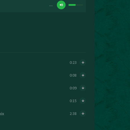
…
0:23
0:08
0:09
0:15
ix
2:38