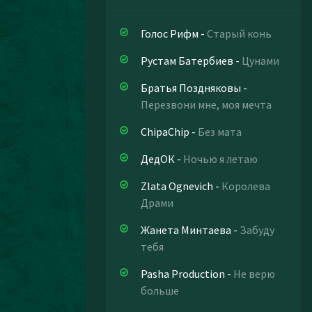
Голос Рифм
-
Старый конь
Рустам Батербиев
-
Цунами
Братья Поздняковы
-
Перезвони мне, моя мечта
ChipaChip
-
Без мата
ДедОК
-
Ночью я летаю
Zlata Ognevich
-
Королева
Драми
Жанета Минтаева
-
Забуду
тебя
Pasha Production
-
Не верю
больше