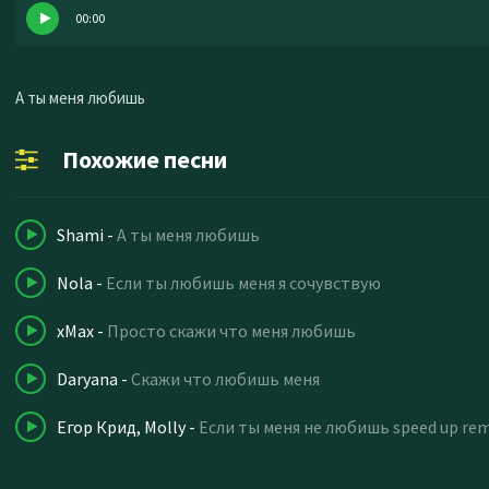
00:00
А ты меня любишь
Похожие песни
Shami
-
А ты меня любишь
Nola
-
Если ты любишь меня я сочувствую
xMax
-
Просто скажи что меня любишь
Daryana
-
Скажи что любишь меня
Егор Крид, Molly
-
Если ты меня не любишь speed up rem