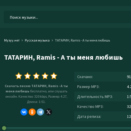
Музуу.нет
Русская музыка
ТАТАРИН, Ramis - А ты меня любишь
ТАТАРИН, Ramis - А ты меня любишь
Скачано:
91
Скачать песню ТАТАРИН, Ramis - А ты
Размер MP3:
4.
меня любишь
бесплатно, или слушать
Длительность MP3:
1:
онлайн. Качество: 320 kbps, Размер: 4.27,
Длина: 1:51.
Качество MP3:
32
Дата релиза:
12