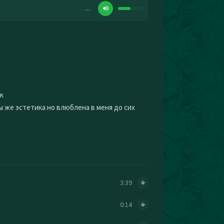
…
к
ы же эстетика но влюблена в меня до сих
3:39
0:14