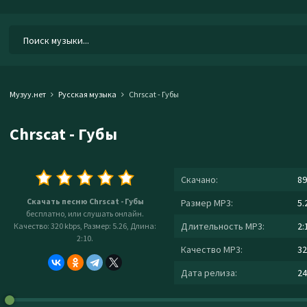
Музуу.нет
Русская музыка
Chrscat - Губы
Chrscat - Губы
Скачано:
89
Скачать песню Chrscat - Губы
Размер MP3:
5.
бесплатно, или слушать онлайн.
Длительность MP3:
2:
Качество: 320 kbps, Размер: 5.26, Длина:
2:10.
Качество MP3:
32
Дата релиза:
24