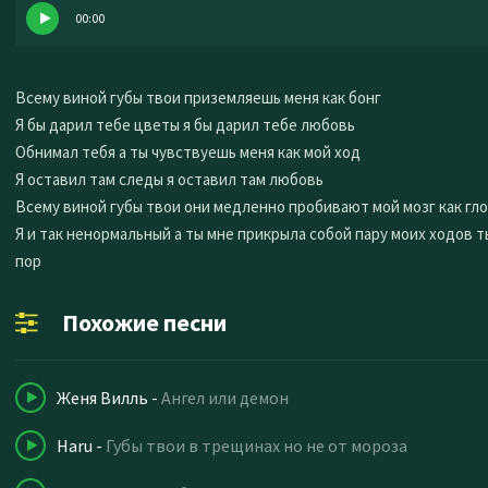
00:00
Всему виной губы твои приземляешь меня как бонг
Я бы дарил тебе цветы я бы дарил тебе любовь
Обнимал тебя а ты чувствуешь меня как мой ход
Я оставил там следы я оставил там любовь
Всему виной губы твои они медленно пробивают мой мозг как гло
Я и так ненормальный а ты мне прикрыла собой пару моих ходов т
пор
Похожие песни
Женя Вилль
-
Ангел или демон
Haru
-
Губы твои в трещинах но не от мороза