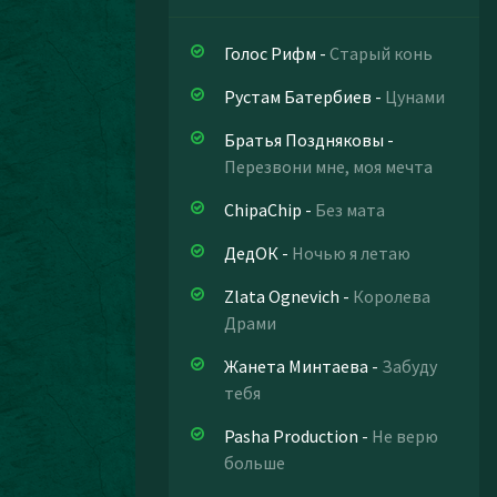
Голос Рифм
-
Старый конь
Рустам Батербиев
-
Цунами
Братья Поздняковы
-
Перезвони мне, моя мечта
ChipaChip
-
Без мата
ДедОК
-
Ночью я летаю
Zlata Ognevich
-
Королева
Драми
Жанета Минтаева
-
Забуду
тебя
Pasha Production
-
Не верю
больше