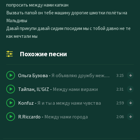
попросить между нами капкан
Вызвать папой он тебе машину дорогие шмотки полёты на
Мальдивы
Давай прикупи давай сидим посидим мы с тобой давно не те
как мечтали мы
Похожие песни
Ольга Бузова
-
Я объявляю дружбу между нами
3:25
Тайпан, IL'GIZ
-
Между нами виражи
2:31
Konfuz
-
Я и ты а между нами чувства
2:59
R.Riccardo
-
Между нами города
2:06