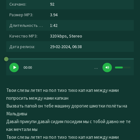
Скачано:
92
Размер MP3:
3.94
Длительность MP3:
1:42
Качество MP3:
320 kbps, Stereo
Дата релиза:
29-02-2024, 06:38
00:00
…
Твои слезы летят на пол тихо тихо кап кап между нами
попросить между нами капкан
Вызвать папой он тебе машину дорогие шмотки полёты на
Мальдивы
Давай прикупи давай сидим посидим мы с тобой давно не те
как мечтали мы
Твои слезы летят на пол тихо тихо кап кап между нами