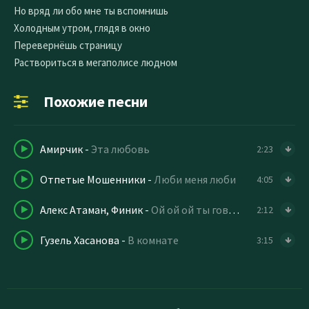
Но вряд ли обо мне ты вспомнишь
Холодным утром, глядя в окно
Перевернёшь страницу
Раствориться в мегаполисе людном
Похожие песни
Амирчик
-
Эта любовь
2:23
Отпетые Мошенники
-
Люби меня люби
4:05
Алекс Атаман, Финик
-
Ой ой ой ты говорила
2:12
Гузель Хасанова
-
В комнате
3:15