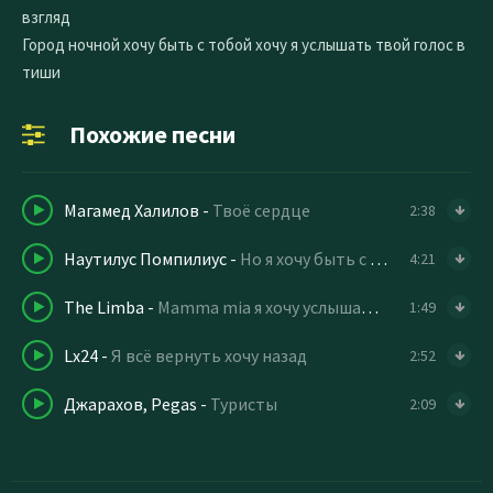
взгляд
Город ночной хочу быть с тобой хочу я услышать твой голос в
тиши
Похожие песни
Магамед Халилов
-
Твоё сердце
2:38
Наутилус Помпилиус
-
Но я хочу быть с тобой
4:21
The Limba
-
Mamma mia я хочу услышать её имя
1:49
Lx24
-
Я всё вернуть хочу назад
2:52
Джарахов, Pegas
-
Туристы
2:09