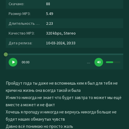
Скачано:
88
Размер MP3:
5.49
Длительность MP3:
2:23
Качество MP3:
320 kbps, Stereo
Дата релиза:
10-03-2024, 20:33
00:00
…
Пройдут года ты даже не вспомнишь кем я был для тебя не
кричи на жизнь она всегда такой и была
И никто никогда не знает что будет завтра то может мы ещё
вместе а может и не факт
Хочешь я пропаду и никогда не вернусь никогда больше не
будет наших обманутых чувств
Давно всё понимаю но просто жаль