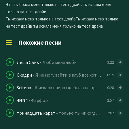
Что ты брала меня только на тест драйв ты искала меня
только на тест драйв
Ты искала меня только на тест драйвТы искала меня только
на тест драйв ты искала меня только на тест драйв
Похожие песни
Леша Свик
-
Люби меня люби
3:22
Скидри
-
Я не могу зайти в клуб все хотят меня
0:19
Scirena
-
Я искала вчера где была не права
0:28
4NN4
-
Фарфор
2:57
тринадцать карат
-
только ты никогда не узнаешь
2:02