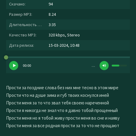
Скачано:
94
Размер MP3:
8.24
Длительность MP3:
3:35
Качество MP3:
320 kbps, Stereo
Дата релиза:
15-03-2024, 10:48
00:00
…
Прости за поздние слова без них мне тесно в этом мире
Прости что на душе зима и губ твоих коснулся иней
Прости меня за то что звал тебя своею нареченной
Прости я никогда не знал что я давно тобой прощенный
Прости меня но я тобой живу прости меня во сне и наяву
Прости меня за все родная прости за то что не прощают