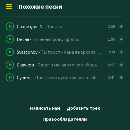
Похожие песни
Созвездие N
-
Прости
3:06
Песня
-
Ты меня прошу прости
1:06
Svastonov
-
Ты прости мама я наркоман (slowed remix)
2:34
Скачков
-
Прости малая это не любовь
0:07
Сулима
-
Прости но я уже так не полюблю
3:41
Написать нам
Добавить трек
Правообладателям