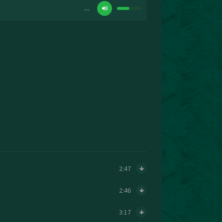
…
2:47
2:46
3:17