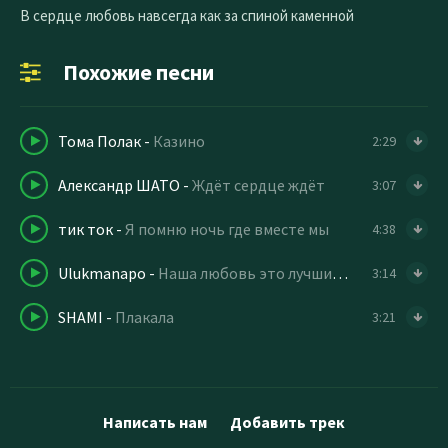
В сердце любовь навсегда как за спиной каменной
Похожие песни
Тома Полак
-
Казино
2:29
Александр ШАТО
-
Ждёт сердце ждёт
3:07
тик ток
-
Я помню ночь где вместе мы
4:38
Ulukmanapo
-
Наша любовь это лучший сон любовь моя
3:14
SHAMI
-
Плакала
3:21
Написать нам
Добавить трек