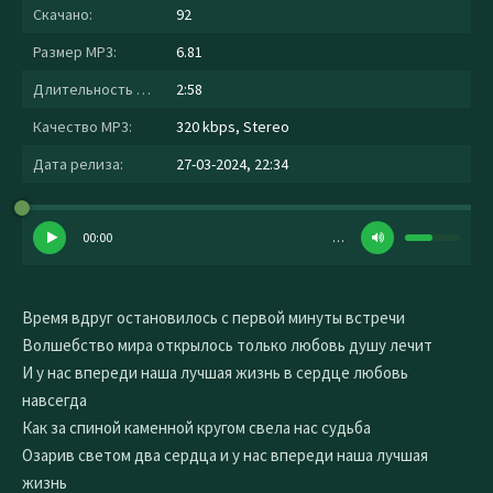
Скачано:
92
Размер MP3:
6.81
Длительность MP3:
2:58
Качество MP3:
320 kbps, Stereo
Дата релиза:
27-03-2024, 22:34
00:00
…
Время вдруг остановилось с первой минуты встречи
Волшебство мира открылось только любовь душу лечит
И у нас впереди наша лучшая жизнь в сердце любовь
навсегда
Как за спиной каменной кругом свела нас судьба
Озарив светом два сердца и у нас впереди наша лучшая
жизнь