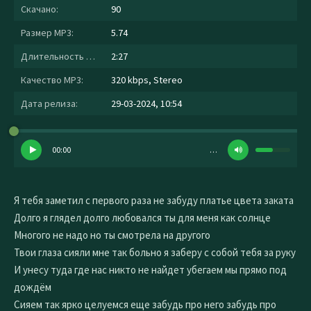
Скачано:
90
Размер MP3:
5.74
Длительность MP3:
2:27
Качество MP3:
320 kbps, Stereo
Дата релиза:
29-03-2024, 10:54
00:00
…
Я тебя заметил с первого раза не забуду платье цвета заката
Долго я глядел долго любовался ты для меня как солнце
Многого не надо но ты смотрела на другого
Твои глаза сияли мне так больно я заберу с собой тебя за руку
И унесу туда где нас никто не найдет убегаем мы прямо под
дождём
Сияем так ярко целуемся еще забудь про него забудь про