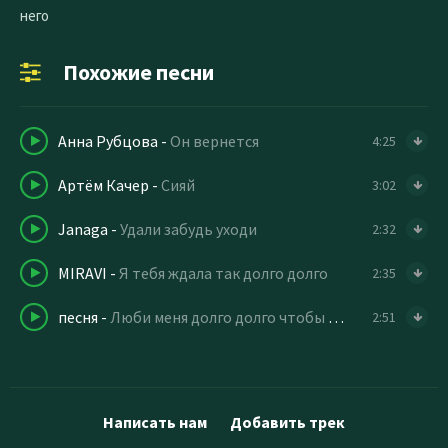
него
Похожие песни
Анна Рубцова
-
Он вернется
4:25
Артём Качер
-
Сияй
3:02
Janaga
-
Удали забудь уходи
2:32
MIRAVI
-
Я тебя ждала так долго долго
2:35
песня
-
Люби меня долго долго чтобы больше (speed up tiktok)
2:51
Написать нам
Добавить трек