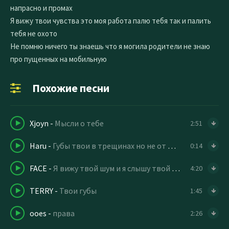
напрасно и промах
Я вижу твои чувства это моя работа палю тебя так и палить
тебя не охото
Не помню ничего ты знаешь что я могила родители не знаю
про пущенных на мобильную
Похожие песни
Xjoyn
-
Мысли о тебе
2:51
Haru
-
Губы твои в трещинах но не от мороза
0:14
FACE
-
Я вижу твой шум и я слышу твой запах
4:20
TERRY
-
Твои губы
1:45
ooes
-
права
2:26