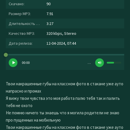
Скачано:
90
Размер MP3:
7.91
Длительность MP3:
3:27
Качество MP3:
320 kbps, Stereo
Дата релиза:
12-04-2024, 07:44
00:00
…
Твои накрашенные губы на классном фото в стакане уже ауто
напрасно и промах
Я вижу твои чувства это моя работа палю тебя так и палить
тебя не охото
Не помню ничего ты знаешь что я могила родители не знаю
про пущенных на мобильную
Твои накрашенные губы на классном фото в стакане уже ауто