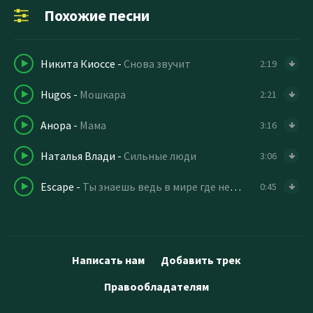
Похожие песни
Никита Киоссе
-
Снова звучит
2:19
Hugos
-
Мошкара
2:21
Анора
-
Мама
3:16
Наталья Влади
-
Сильные люди
3:06
Escape
-
Ты знаешь ведь в мире где нет любви
0:45
Написать нам
Добавить трек
Правообладателям