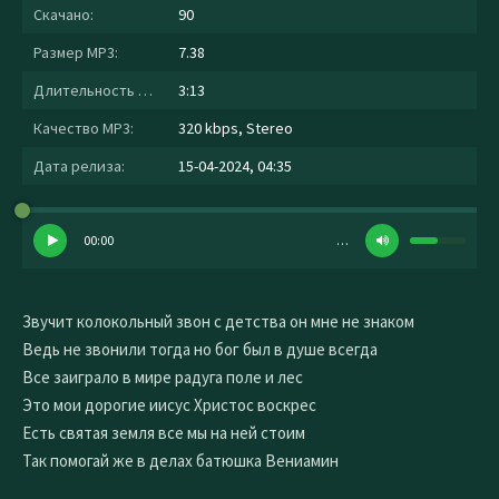
Скачано:
90
Размер MP3:
7.38
Длительность MP3:
3:13
Качество MP3:
320 kbps, Stereo
Дата релиза:
15-04-2024, 04:35
00:00
…
Звучит колокольный звон с детства он мне не знаком
Ведь не звонили тогда но бог был в душе всегда
Все заиграло в мире радуга поле и лес
Это мои дорогие иисус Христос воскрес
Есть святая земля все мы на ней стоим
Так помогай же в делах батюшка Вениамин