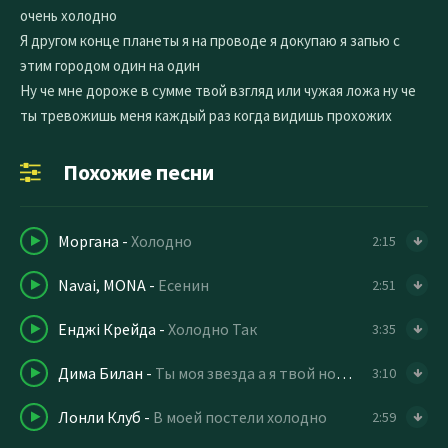
очень холодно
Я другом конце планеты я на проводе я докупаю я запью с
этим городом один на один
Ну че мне дороже в сумме твой взгляд или чужая ложа ну че
ты тревожишь меня каждый раз когда видишь прохожих
Похожие песни
Моргана
-
Холодно
2:15
Navai, MONA
-
Есенин
2:51
Енджі Крейда
-
Холодно Так
3:35
Дима Билан
-
Ты моя звезда а я твой номер один
3:10
Лонли Клуб
-
В моей постели холодно
2:59