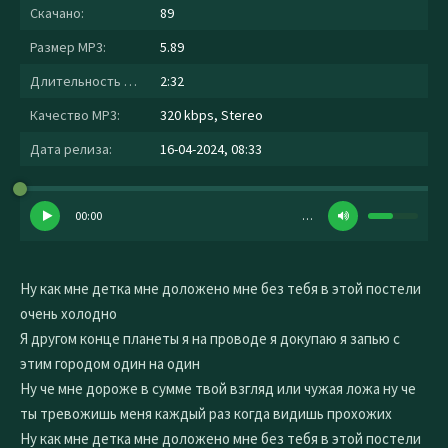
Скачано:
89
Размер MP3:
5.89
Длительность MP3:
2:32
Качество MP3:
320 kbps, Stereo
Дата релиза:
16-04-2024, 08:33
00:00
…
Ну как мне детка мне доложено мне без тебя в этой постели
очень холодно
Я другом конце планеты я на проводе я докупаю я запью с
этим городом один на один
Ну че мне дороже в сумме твой взгляд или чужая ложа ну че
ты тревожишь меня каждый раз когда видишь прохожих
Ну как мне детка мне доложено мне без тебя в этой постели