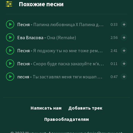
Похожие песни
Песня
-
Папина любовница X Папина дочка ремикс
0:33
Ева Власова
-
Она (Remake)
2:56
Песня
-
Я подхожу ты ко мне тоже ремикс
2:41
Песня
-
Скоро буде паска заказуйте м'ясо мэшап ремикс
0:11
песня
-
Ты заставлял меня тяги мэшап ремикс
0:47
Написать нам
Добавить трек
Правообладателям