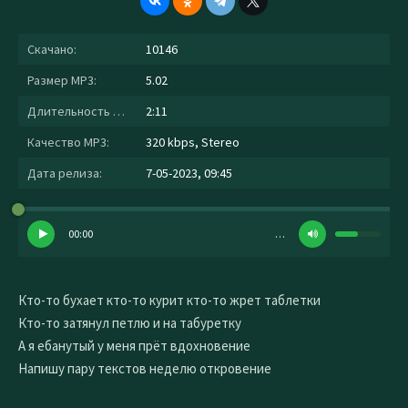
Скачано:
10146
Размер MP3:
5.02
Длительность MP3:
2:11
Качество MP3:
320 kbps, Stereo
Дата релиза:
7-05-2023, 09:45
00:00
…
Кто-то бухает кто-то курит кто-то жрет таблетки
Кто-то затянул петлю и на табуретку
А я ебанутый у меня прёт вдохновение
Напишу пару текстов неделю откровение