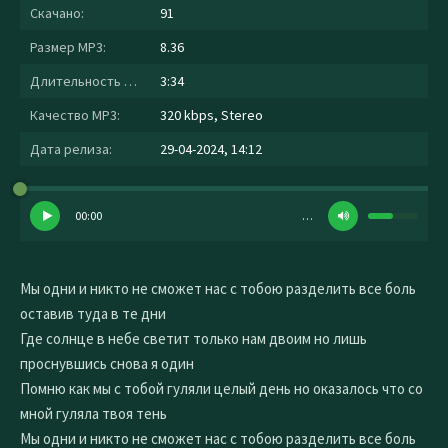
Скачано:
91
Размер MP3:
8.36
Длительность MP3:
3:34
Качество MP3:
320 kbps, Stereo
Дата релиза:
29-04-2024, 14:12
00:00
…
Мы одни и никто не сможет нас с тобою разделить все боль
оставив туда в те дни
Где солнце в небе светит только нам двоим но лишь
проснувшись снова я один
Помню как мы с тобой гуляли целый день но оказалось что со
мной гуляла твоя тень
Мы одни и никто не сможет нас с тобою разделить все боль