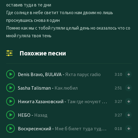
оставив туда в те дни
Где солнце в небе светит только нам двоим но лишь
проснувшись снова я один
Помню как мы с тобой гуляли целый день но оказалось что со
мной гуляла твоя тень
Похожие песни
Denis Bravo, BULAVA
-
Яхта парус radio
3:10
Sasha Talisman
-
Как любил
2:51
Никита Хазановский
-
Там где ночуют туманы
3:27
НЕБО
-
Назад
3:27
Воскресенский
-
Мне б билет туда туда где солнце светит
0:18