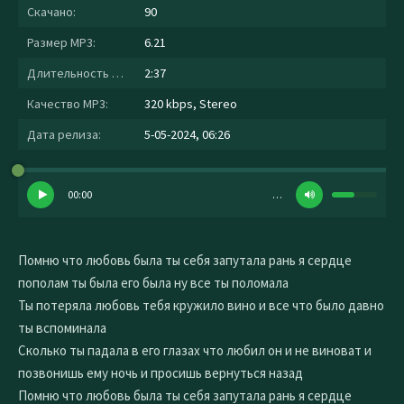
Скачано:
90
Размер MP3:
6.21
Длительность MP3:
2:37
Качество MP3:
320 kbps, Stereo
Дата релиза:
5-05-2024, 06:26
00:00
…
Помню что любовь была ты себя запутала рань я сердце
пополам ты была его была ну все ты поломала
Ты потеряла любовь тебя кружило вино и все что было давно
ты вспоминала
Сколько ты падала в его глазах что любил он и не виноват и
позвонишь ему ночь и просишь вернуться назад
Помню что любовь была ты себя запутала рань я сердце