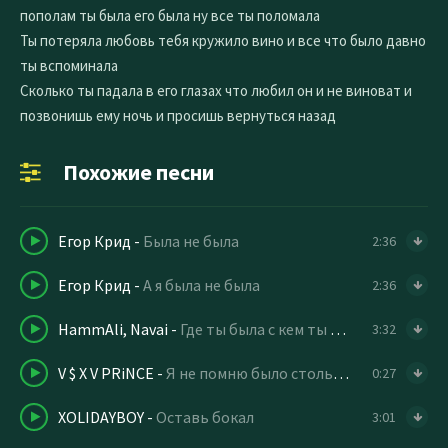
пополам ты была его была ну все ты поломала
Ты потеряла любовь тебя кружило вино и все что было давно
ты вспоминала
Сколько ты падала в его глазах что любил он и не виноват и
позвонишь ему ночь и просишь вернуться назад
Похожие песни
Егор Крид
-
Была не была
2:36
Егор Крид
-
А я была не была
2:36
HammAli, Navai
-
Где ты была с кем ты была
3:32
V $ X V PRiNCE
-
Я не помню было столько много слов
0:27
XOLIDAYBOY
-
Оставь бокал
3:01