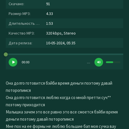
Скачано:
91
Размер MP3:
4.33
Длительность MP3:
1:53
Качество MP3:
320 kbps, Stereo
Дата релиза:
10-05-2024, 05:35
00:00
…
Она долго готовится бэйби время деньги поэтому давай
поторопимся
Она долго готовится люблю когда со мной претти суч**
поэтому приходится
Малышка зачем это все равно это все смоется бэйби время
деньги поэтому давай поторопимся
Мне пох на ее формы не люблю большие бап моя сучка вау