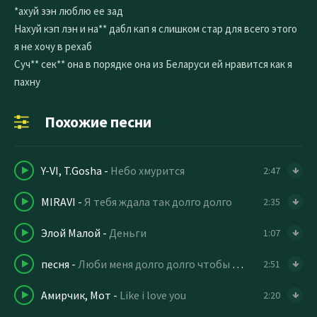
*ахуй зэн люблю ее зад
Нахуй кэп лэн и на** дабл кап я слишком стар для всего этого
я не хочу в рехаб
Суч** сек** она в порядке она из Беларуси ей нравится как я
пахну
Похожие песни
Y-VI, T.Gosha
-
Небо хмурится
2:47
MIRAVI
-
Я тебя ждала так долго долго
2:35
Элой Малой
-
Деньги
1:07
песня
-
Люби меня долго долго чтобы больше (speed up tiktok)
2:51
Амирчик, Мот
-
Like i love you
2:20