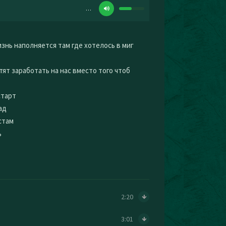
…
знь наполняется там где хотелось в миг
отят заработать на нас вместо того чтоб
старт
ад
стам
ь
2:20
3:01