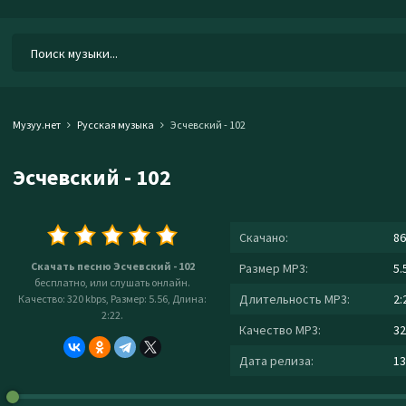
Музуу.нет
Русская музыка
Эсчевский - 102
Эсчевский - 102
Скачано:
86
Скачать песню Эсчевский - 102
Размер MP3:
5.
бесплатно, или слушать онлайн.
Длительность MP3:
2:
Качество: 320 kbps, Размер: 5.56, Длина:
2:22.
Качество MP3:
32
Дата релиза:
13