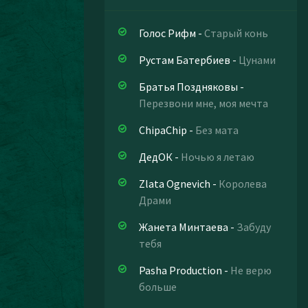
Голос Рифм
-
Старый конь
Рустам Батербиев
-
Цунами
Братья Поздняковы
-
Перезвони мне, моя мечта
ChipaChip
-
Без мата
ДедОК
-
Ночью я летаю
Zlata Ognevich
-
Королева
Драми
Жанета Минтаева
-
Забуду
тебя
Pasha Production
-
Не верю
больше