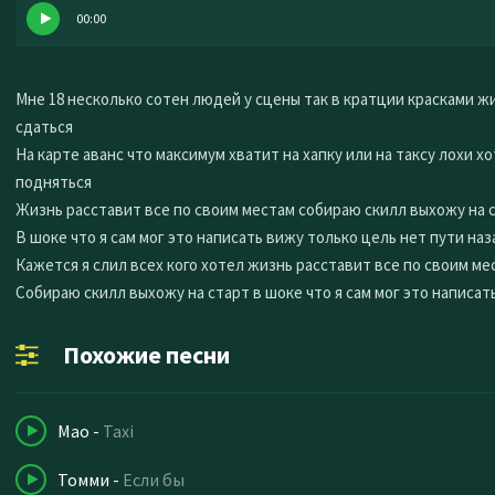
00:00
Мне 18 несколько сотен людей у сцены так в кратции красками жи
сдаться
На карте аванс что максимум хватит на хапку или на таксу лохи х
подняться
Жизнь расставит все по своим местам собираю скилл выхожу на 
В шоке что я сам мог это написать вижу только цель нет пути наз
Кажется я слил всех кого хотел жизнь расставит все по своим ме
Собираю скилл выхожу на старт в шоке что я сам мог это написат
Похожие песни
Mao
-
Taxi
Томми
-
Если бы