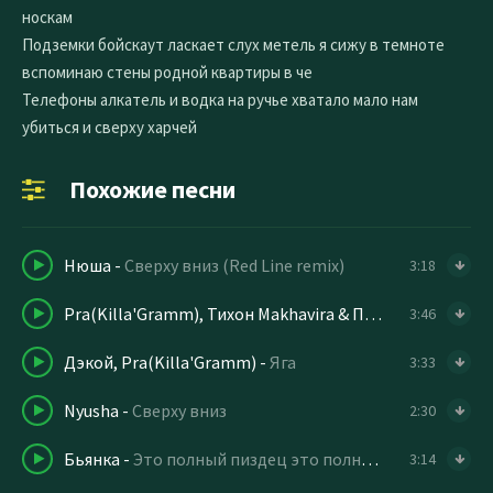
носкам
Подземки бойскаут ласкает слух метель я сижу в темноте
вспоминаю стены родной квартиры в че
Телефоны алкатель и водка на ручье хватало мало нам
убиться и сверху харчей
Похожие песни
Нюша
-
Сверху вниз (Red Line remix)
3:18
Pra(Killa'Gramm), Тихон Makhavira & Поллиужелегче
-
3:46
Дэкой, Pra(Killa'Gramm)
-
Яга
3:33
Nyusha
-
Сверху вниз
2:30
Бьянка
-
Это полный пиздец это полный пиздец
3:14