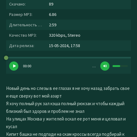
Скачано:
89
Размер MP3:
6.86
Длительность MP3:
2:59
Качество MP3:
320 kbps, Stereo
Дата релиза:
15-05-2024, 17:58
00:00
…
Новый день но слезы в ее глазах я не хочу назад забрать свое
и еще сверху вот мой азарт
Я хочу полный рук зал кэша полный рюкзак и чтобы каждый
близкий был здоров и проблем не знал
На улицах Москва у жителей оскал ее рот меня и целовал и
кусал
Кипит башка не подпади на скам кроссы всегда подбирай к