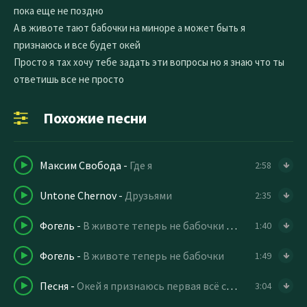
пока еще не поздно
А в животе тают бабочки на миноре а может быть я
признаюсь и все будет окей
Просто я тах хочу тебе задать эти вопросы но я знаю что ты
ответишь все не просто
Похожие песни
Максим Свобода
-
Где я
2:58
Untone Chernov
-
Друзьями
2:35
Фогель
-
В животе теперь не бабочки а виски подписки
1:40
Фогель
-
В животе теперь не бабочки
1:49
Песня
-
Окей я признаюсь первая всё сказано было на нервах я
3:04