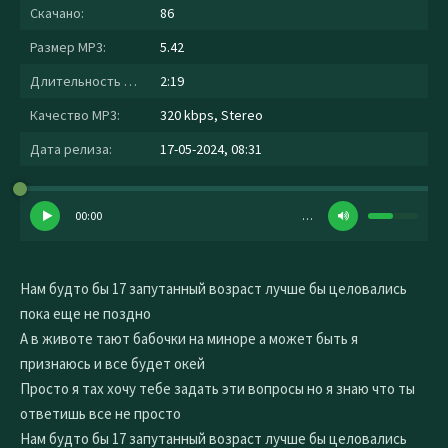
Скачано:
86
Размер MP3:
5.42
Длительность MP3:
2:19
Качество MP3:
320 kbps, Stereo
Дата релиза:
17-05-2024, 08:31
00:00
…
Нам будто бы 17 запутанный возраст лучше бы целовались
пока еще не поздно
А в животе тают бабочки на миноре а может быть я
признаюсь и все будет окей
Просто я тах хочу тебе задать эти вопросы но я знаю что ты
ответишь все не просто
Нам будто бы 17 запутанный возраст лучше бы целовались