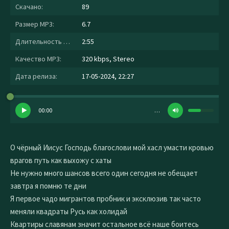
Скачано:
89
Размер MP3:
6.7
Длительность MP3:
2:55
Качество MP3:
320 kbps, Stereo
Дата релиза:
17-05-2024, 22:27
00:00
…
О чёрный Иисус Господь благослови мой хасл умасти кровью
врагов путь как выхожу с хаты
Не нужно много шансов всего один сегодня не обещает
завтра я помню те дни
Я первое чадо мигрантов пробник и эксклюзив так часто
меняли квадраты Русь как холидай
Квартиры славянам значит остальное всё наше боитесь