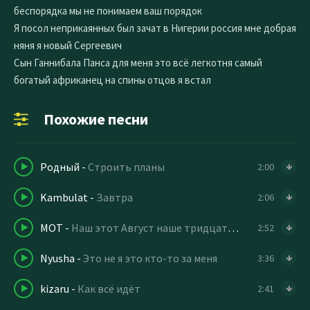
беспорядка мы не понимаем ваш порядок
Я посол неприкаянных был зачат в Нигерии россия мне добрая
няня я новый Сергеевич
Сын Ганнибала Панса для меня это всё легкотня самый
богатый африканец на спины отцов я встал
Похожие песни
Родный
-
Строить планы
2:00
Kambulat
-
Завтра
2:06
МОТ
-
Наш этот Август наше тридцать первое число
2:52
Nyusha
-
Это не я это кто-то за меня
3:36
kizaru
-
Как всё идёт
2:41