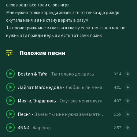
слова вода все твои слова игра
Мне нужна только правда жизнь это оттенка ада дождь
окутала меня и я не стану верить в разум
Ты посмотришь мне в глаза и я скажу если там сквер мне не
нужны эти правды ведь я и есть тот самы пранк
Похожие песни
Bostan & TaYa
-
Ты только дождись
3:14
Лайлат Магомедова
-
Любишь ли меня
4:01
Мияги, Эндшпиль
-
Окутала меня окутала (слова пацана)
4:37
Песня
-
Зачем ты мне нужна зачем эти слова
1:55
4NN4
-
Фарфор
2:57