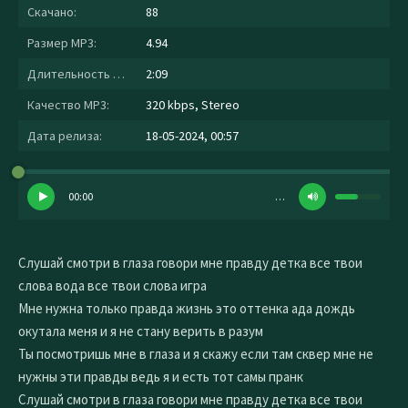
Скачано:
88
Размер MP3:
4.94
Длительность MP3:
2:09
Качество MP3:
320 kbps, Stereo
Дата релиза:
18-05-2024, 00:57
00:00
…
Слушай смотри в глаза говори мне правду детка все твои
слова вода все твои слова игра
Мне нужна только правда жизнь это оттенка ада дождь
окутала меня и я не стану верить в разум
Ты посмотришь мне в глаза и я скажу если там сквер мне не
нужны эти правды ведь я и есть тот самы пранк
Слушай смотри в глаза говори мне правду детка все твои