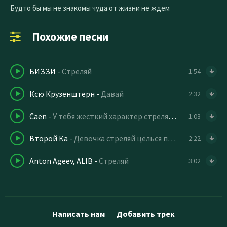
Будто бы мы не знакомы чуда от жизни не ждем
Похожие песни
БИЗЗИ
-
Стреляй
1:54
Ксю Крузенштерн
-
Давай
2:32
Caen
-
У тебя жесткий характер стреляй по ногам
1:03
Второй Ка
-
Девочка стреляй целься прямо в глаза
2:22
Anton Ageev, ALIB
-
Стреляй
3:02
Написать нам
Добавить трек