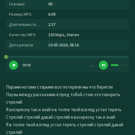
Скачано:
90
Размер MP3:
6.09
Длительность MP3:
2:37
Качество MP3:
320 kbps, Stereo
Дата релиза:
19-05-2024, 08:18
00:00
…
Парами нотами старыми все потеряли мы что берегли
Паузы между рассказами я пред тобой стою что говорить
стреляй
Я воскресну так и знай я в толпе твой взгляд устал терять
Стреляй стреляй давай стреляй я воскресну так и знай
Я в толпе твой взгляд устал терять стреляй стреляй давай
стреляй