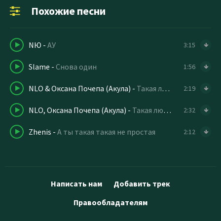
Похожие песни
NЮ
-
АУ
3:15
Slame
-
Снова один
1:56
NLO & Оксана Почепа (Акула)
-
Такая любовь (Index-1 remix)
2:19
NLO, Оксана Почепа (Акула)
-
Такая любовь
2:32
Zhenis
-
А ты такая такая не простая
2:12
Написать нам
Добавить трек
Правообладателям