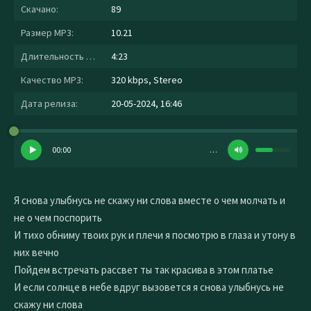
Скачано:
89
Размер MP3:
10.21
Длительность MP3:
4:23
Качество MP3:
320 kbps, Stereo
Дата релиза:
20-05-2024, 16:46
00:00
…
Я снова улыбнусь не скажу ни слова вместе о чем молчать и
не о чем поспорить
И тихо обниму твоих рук и плечи я посмотрю в глаза и утону в
них вечно
Пойдем встречать рассвет ты так красива в этом платье
И если солнце в небе вдруг вызовется я снова улыбнусь не
скажу ни слова