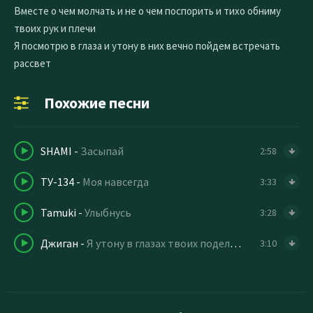
Вместе о чем молчать и не о чем поспорить и тихо обниму
твоих рук и плечи
Я посмотрю в глаза и утону в них вечно пойдем встречать
рассвет
Похожие песни
SHAMI
-
Засыпай
2:58
ТУ-134
-
Моя навсегда
3:33
Tamuki
-
Улыбнусь
3:28
Джиган
-
Я утону в глазах твоих поделим на двоих
3:10