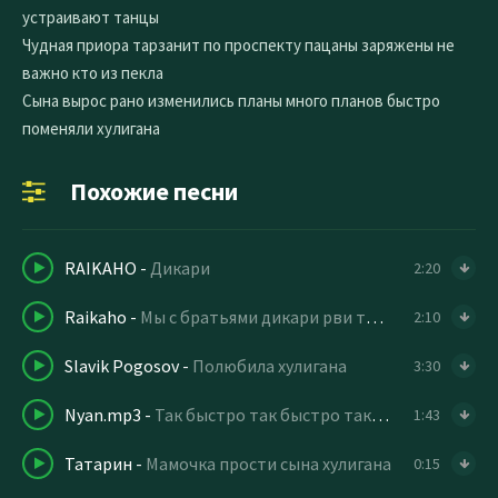
устраивают танцы
Чудная приора тарзанит по проспекту пацаны заряжены не
важно кто из пекла
Сына вырос рано изменились планы много планов быстро
поменяли хулигана
Похожие песни
RAIKAHO
-
Дикари
2:20
Raikaho
-
Мы с братьями дикари рви танцпол со мной гори
2:10
Slavik Pogosov
-
Полюбила хулигана
3:30
Nyan.mp3
-
Так быстро так быстро так быстро так быстро
1:43
Татарин
-
Мамочка прости сына хулигана
0:15