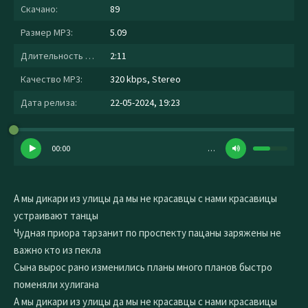
Скачано:
89
Размер MP3:
5.09
Длительность MP3:
2:11
Качество MP3:
320 kbps, Stereo
Дата релиза:
22-05-2024, 19:23
00:00
…
А мы дикари из улицы да мы не красавцы с нами красавицы
устраивают танцы
Чудная приора тарзанит по проспекту пацаны заряжены не
важно кто из пекла
Сына вырос рано изменились планы много планов быстро
поменяли хулигана
А мы дикари из улицы да мы не красавцы с нами красавицы