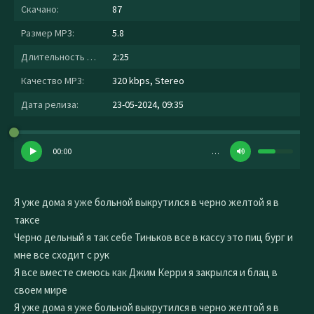
Скачано:
87
Размер MP3:
5.8
Длительность MP3:
2:25
Качество MP3:
320 kbps, Stereo
Дата релиза:
23-05-2024, 09:35
00:00
…
Я уже дома я уже больной выкрутился в черно желтой я в
таксе
Черно дельный я так себе Тиньков все в кассу это пиц бург и
мне все сходит с рук
Я все вместе смеюсь как Джим Керри я закрылся и блац в
своем мире
Я уже дома я уже больной выкрутился в черно желтой я в