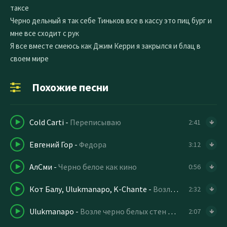
таксе
Черно дельный я так себе Тиньков все в кассу это пиц бург и
мне все сходит с рук
Я все вместе смеюсь как Джим Керри я закрылся и блац в
своем мире
Похожие песни
Cold Carti
-
Переписываю
2:41
Евгений Гор
-
Федора
3:12
АлСми
-
Черно белое как кино
0:56
Кот Балу, Ulukmanapo, K-Chante
-
Возле черно белых стен
2:32
Ulukmanapo
-
Возле черно белых стен сижу один с мыслями в голове speed up remix
2:07