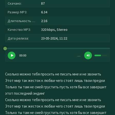
Скачано:
87
Размер MP3:
6.34
Длительность MP3:
2:16
Качество MP3:
320 kbps, Stereo
Дата релиза:
23-05-2024, 11:22
00:00
…
Сколько можно тебя просить не писать мне и не звонить
Этот мир так жесток к любви чего стоят лишь твои предки
Только ты там не смей грустить пусть хотя бы все завершит
этот последний эндинг
Сколько можно тебя просить не писать мне и не звонить
Этот мир так жесток к любви чего стоят лишь твои предки
Только ты там не смей грустить пусть хотя бы все завершит