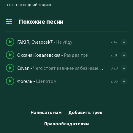
этот последний эндинг
Похожие песни
FAKIR, Cvetocek7
-
Не уйду
2:42
Оксана Ковалевская
-
Раз два три
2:01
Edvan
-
Чего стоят извинения без изменений
0:20
Фогель
-
Шепотом
2:06
Написать нам
Добавить трек
Правообладателям