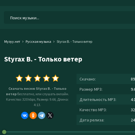
Музуу.нет
Русская музыка
Styrax B. - Только ветер
Styrax B. - Только ветер
Скачано:
89
Скачать песню Styrax B. - Только
Размер MP3:
9.
ветер
бесплатно, или слушать онлайн.
Длительность MP3:
4:
Качество: 320 kbps, Размер: 9.66, Длина:
4:13.
Качество MP3:
32
Дата релиза:
24