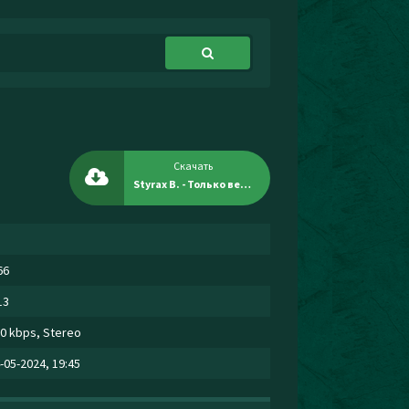
Скачать
Styrax B. - Только ветер
66
13
0 kbps, Stereo
-05-2024, 19:45