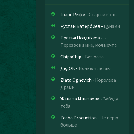
Голос Рифм
-
Старый конь
Рустам Батербиев
-
Цунами
Братья Поздняковы
-
Перезвони мне, моя мечта
ChipaChip
-
Без мата
ДедОК
-
Ночью я летаю
Zlata Ognevich
-
Королева
Драми
Жанета Минтаева
-
Забуду
тебя
Pasha Production
-
Не верю
больше