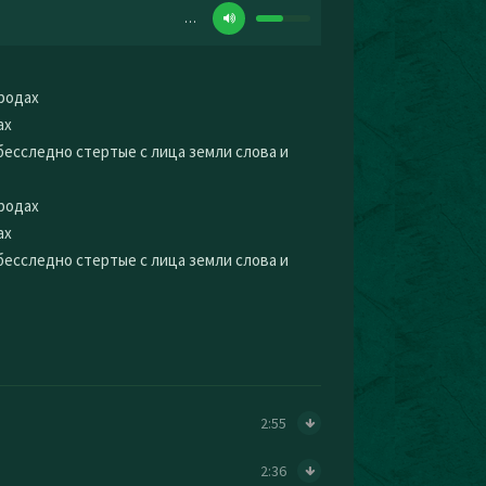
…
родах
ах
бесследно стертые с лица земли слова и
родах
ах
бесследно стертые с лица земли слова и
2:55
2:36