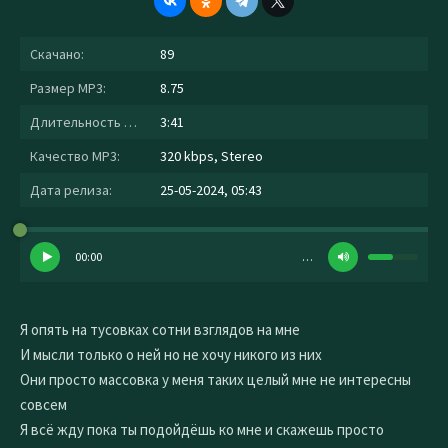
Скачано:
89
Размер MP3:
8.75
Длительность MP3:
3:41
Качество MP3:
320 kbps, Stereo
Дата релиза:
25-05-2024, 05:43
00:00
…
Я опять на тусовках сотни взглядов на мне
И мысли только о ней но не хочу никого из них
Они просто массовка у меня таких целый мне не интересны
совсем
Я всё жду пока ты подойдёшь ко мне и скажешь просто