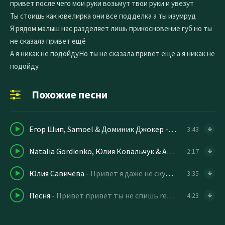
привет после чего мои руки возьмут твои руки и увезут
Ты стоишь как ювелирка они все подделка а ты изумруд
Я рядом малыш нас разделяет лишь прикосновение губ но ты
не сказала привет ещё
А я никак не подойдуНо ты не сказала привет ещё а я никак не
подойду
Похожие песни
Егор Шип, Samoel & Доминик Джокер
-
Малиновые сн
3:43
Natalia Gordienko, Юлия Ковальчук & Анна Хилькевич
2:17
Юлия Савичева
-
Привет я даже не скучаю
3:35
Песня
-
Привет привет ты не спишь remix
4:23