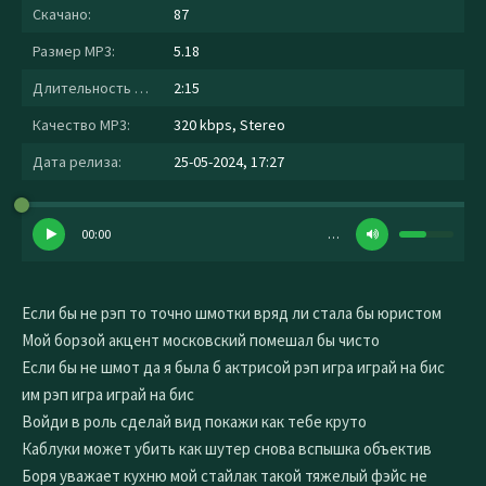
Скачано:
87
Размер MP3:
5.18
Длительность MP3:
2:15
Качество MP3:
320 kbps, Stereo
Дата релиза:
25-05-2024, 17:27
00:00
…
Если бы не рэп то точно шмотки вряд ли стала бы юристом
Мой борзой акцент московский помешал бы чисто
Если бы не шмот да я была б актрисой рэп игра играй на бис
им рэп игра играй на бис
Войди в роль сделай вид покажи как тебе круто
Каблуки может убить как шутер снова вспышка объектив
Боря уважает кухню мой стайлак такой тяжелый фэйс не