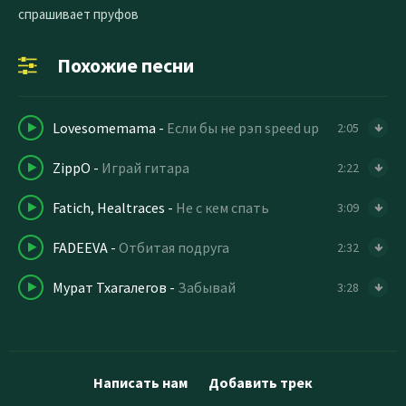
спрашивает пруфов
Похожие песни
Lovesomemama
-
Если бы не рэп speed up
2:05
ZippO
-
Играй гитара
2:22
Fatich, Healtraces
-
Не с кем спать
3:09
FADEEVA
-
Отбитая подруга
2:32
Мурат Тхагалегов
-
Забывай
3:28
Написать нам
Добавить трек