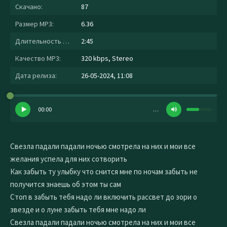
Скачано:
87
Размер MP3:
6.36
Длительность MP3:
2:45
Качество MP3:
320 kbps, Stereo
Дата релиза:
26-05-2024, 11:08
00:00
…
Свезла падали падали ночью смотрела на них и мои все
желания успела для них сотворить
Как забыть ту улыбку что снится мне по ночам забыть не
получится знаешь об этом ты сам
Стоп в забыть тебя надо ли включить рассвет до зори о
звезде и о луне забыть тебя мне надо ли
Свезла падали падали ночью смотрела на них и мои все