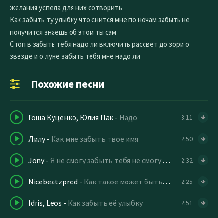
желания успела для них сотворить
Как забыть ту улыбку что снится мне по ночам забыть не
получится знаешь об этом ты сам
Стоп в забыть тебя надо ли включить рассвет до зори о
звезде и о луне забыть тебя мне надо ли
Похожие песни
Гоша Куценко, Юлия Пак
-
Надо
3:11
Лилу
-
Как мне забыть твое имя
2:50
Jony
-
Я не смогу забыть тебя не смогу забыть твой взгляд
2:32
Nicebeatzprod
-
Как такое может быть что тебя забыть
2:25
Idris, Leos
-
Как забыть её улыбку
2:51