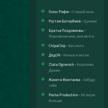
Голос Рифм
-
Старый конь
Рустам Батербиев
-
Цунами
Братья Поздняковы
-
Перезвони мне, моя мечта
ChipaChip
-
Без мата
ДедОК
-
Ночью я летаю
Zlata Ognevich
-
Королева
Драми
Жанета Минтаева
-
Забуду
тебя
Pasha Production
-
Не верю
больше