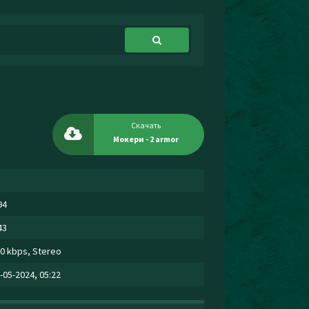
Скачать
Мокери - 2 armor
94
43
0 kbps, Stereo
-05-2024, 05:22