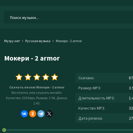
Музуу.нет
Русская музыка
Мокери - 2 armor
Мокери - 2 armor
Скачано:
87
Скачать песню Мокери - 2 armor
Размер MP3:
3.
бесплатно, или слушать онлайн.
Длительность MP3:
1:
Качество: 320 kbps, Размер: 3.94, Длина:
1:43.
Качество MP3:
32
Дата релиза:
27