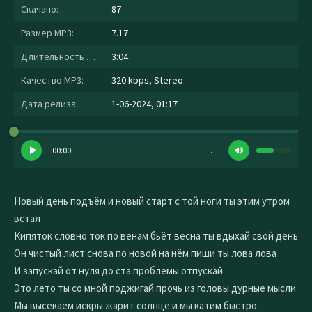
Скачано:
87
Размер MP3:
7.17
Длительность MP3:
3:04
Качество MP3:
320 kbps, Stereo
Дата релиза:
1-06-2024, 01:17
00:00
…
Новый день подъём и новый старт с той ноги ты этим утром
встал
Кипяток словно ток по венам бьёт весна ты вдыхай свой день
Он чистый лист снова по новой на нём пиши ты лова лова
И запускай от нуля до ста проблемы отпускай
Это лето ты со мной поджигай прочь из головы дурные мысли
Мы высекаем искры жарит солнце и мы катим быстро