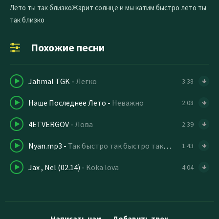
Лето ты так близкоЖарит солнце и мы катим быстро лето ты
так близко
Похожие песни
Jahmal TGK
-
Легко
3:38
Наше Последнее Лето
-
Неважно
2:08
4ETVERGOV
-
Лова
2:39
Nyan.mp3
-
Так быстро так быстро так быстро так быстро
1:43
Jax , Nel (02.14)
-
Koka lova
4:04
Написать нам
Добавить трек