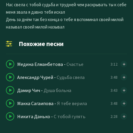
Нас свела с тобой судьба и трудней чем раскрывать ты к себе
меня звала я давно тебя искал
День за днём так без конца о тебе я вспоминал своей милой
называл своей милой называл
Похожие песни
Медина Елманбетова
-
Счастье
3:12
Александр Чурей
-
Судьба свела
3:48
Дамир Чич
-
Душа больна
3:43
Макка Сагаипова
-
Я тебе верила
3:48
Никита Данько
-
С тобой гулять
2:28