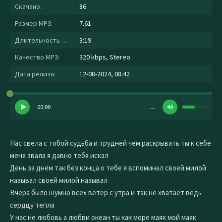
Скачано:
86
Размер MP3:
7.61
Длительность MP3:
3:19
Качество MP3:
320 kbps, Stereo
Дата релиза:
12-08-2024, 08:42
00:00
…
Нас свела с тобой судьба и трудней чем раскрывать ты к себе
меня звала я давно тебя искал
День за днём так без конца о тебе я вспоминал своей милой
называл своей милой называл
Вчера было шумно всех ветер с утра и так не хватает ведь
сердцу тепла
У нас не любовь а любви океан ты как море маяк мой маяк