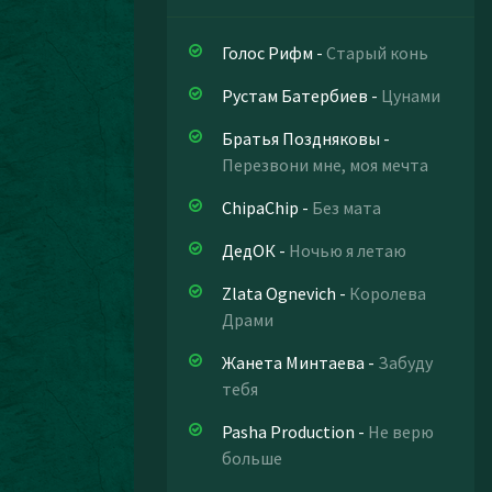
Голос Рифм
-
Старый конь
Рустам Батербиев
-
Цунами
Братья Поздняковы
-
Перезвони мне, моя мечта
ChipaChip
-
Без мата
ДедОК
-
Ночью я летаю
Zlata Ognevich
-
Королева
Драми
Жанета Минтаева
-
Забуду
тебя
Pasha Production
-
Не верю
больше