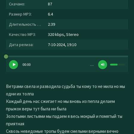
Скачано:
87
Размер MP3:
6.4
Длительность MP3:
2:39
Качество MP3:
320 kbps, Stereo
Дата релиза:
7-10-2024, 19:10
00:00
…
Ветрами свела и разводила судьба ты кому то не мила но мы
одни их толпа
Каждый день нас сжигает но мы вновь из пепла делаем
прыжок веры тут была ни была
Золотыми листьями мы падаем я весь мокрый и помятый ты
приятная
Сквозь неведомые тропы будем смелыми верными вечно