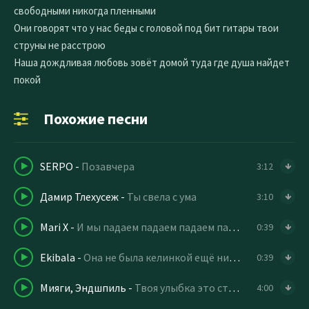
свободными никогда пленными
Они говорят что у нас беды с головой под бит гитары твои
струны не расстрою
Наша дождливая любовь зовёт домой туда где душа найдет
покой
Похожие песни
SERPO
-
Позавчера
3:12
Дамир Тлехусеж
-
Ты свела с ума
3:10
Mari X
-
И мы падаем падаем падаем падаем в небо
0:39
Ekibala
-
Она не была келинкой ещё никогда
0:39
Мияги, Эндшпиль
-
Твоя улыбка это стиль
4:00