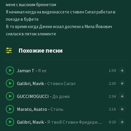
меня с высоким брюнетом
Я начинал когда на видеокассете стивен Сигал работал в
поезде в буфете
В то время когда Джеки искал доспехи а Мила Йовович
снялася в пятом элементе
Похожие песни
Jaman T
-
Я ее
1:59
Galibri, Mavik
-
Стивен Сигал
2:30
GUCCIMOGUCCI
-
До дома
2:34
Marato, Asatro
-
Стиль
2:16
Galibri, Mavik
-
Я твой Стивен Фредерик Сигал
0:20