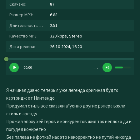
Скачано:
87
Размер MP3:
6.88
Длительность MP3:
2:51
Качество MP3:
320 kbps, Stereo
Дата релиза:
26-10-2024, 16:20
00:00
…
Я начинал давно теперь я уже легенда оригинал будто
картридж от Нинтендо
Придумал стиль все сказали а*уенно другие рэпера взяли
стиль в аренду
Прожил эпоху хейтеров и конкурентов жил так неплохо да и
погудел конкретно
Без палева не фоткай нас это некорректно не путай никогда