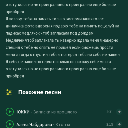
отступился но не проиграл много проиграл но еще больше
приобрел
Я позову тебя на память только воспоминания голос
динамика фото вдвоем я подарю тебе на память поцелуй на
падиках медлячок чтоб заплакала под дождем
Медлячек чтоб заплакала ты наверно ждала меня я наверно
спешил к тебе но опять не пришел если сможешь прости
меня я тогда отпустил тебя я потерял тебя но себя не нашел
Я себя не нашел потерял но никак не нахожу себе места
отступился но не проиграл много проиграл но еще больше
приобрел
Похожие песни
ЮККИ
-
Записки из прошлого
2:31
Алена Чабдарова
-
Кто ты
3:19