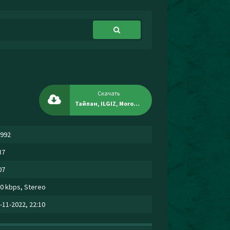
Скачать
Тайпан, ILGIZ, MorozKA - Пиковая дама
992
87
07
0 kbps, Stereo
-11-2022, 22:10