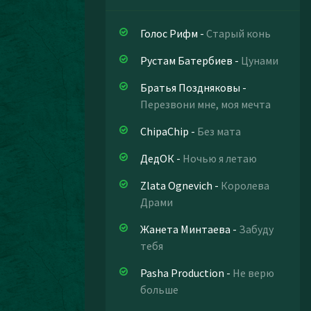
Голос Рифм
-
Старый конь
Рустам Батербиев
-
Цунами
Братья Поздняковы
-
Перезвони мне, моя мечта
ChipaChip
-
Без мата
ДедОК
-
Ночью я летаю
Zlata Ognevich
-
Королева
Драми
Жанета Минтаева
-
Забуду
тебя
Pasha Production
-
Не верю
больше