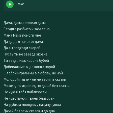
00:00
Дама, дама, пиковая дама
Сердце разбито и завалено
Мама Мама помоги мне
Да да да я пиковая дама
Да ты подходи скорей
Пусть ты не звезда экрана
Ты ведь лишь король бубей
Добивала меня до конца порой
С тобой играли мы в любовь, не ной
Молодой пацан - он не верит в сказки
Может, ты игривая, но давай без сказки
Не чую я тебя поблизости
Не чувствую я твоей близости
Нагрубила молодому пацану, ушла
Давай без этих сказок и до дна