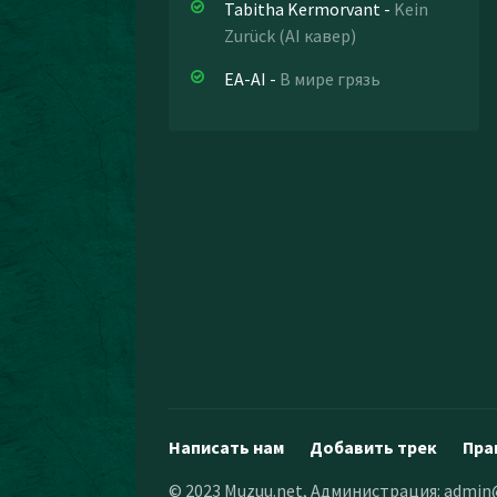
Tabitha Kermorvant
-
Kein
Zurück (AI кавер)
EA-AI
-
В мире грязь
Написать нам
Добавить трек
Пра
© 2023 Muzuu.net, Администрация:
admin