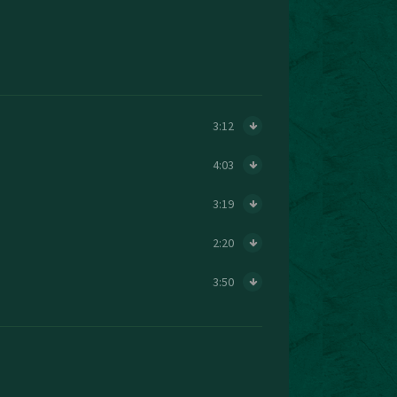
3:12
4:03
3:19
2:20
3:50