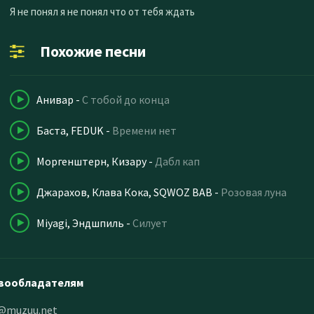
Я не понял я не понял что от тебя ждать
Похожие песни
Анивар
-
С тобой до конца
Баста, FEDUK
-
Времени нет
Моргенштерн, Кизару
-
Дабл кап
Джарахов, Клава Кока, SQWOZ BAB
-
Розовая луна
Miyagi, Эндшпиль
-
Силует
вообладателям
@muzuu.net