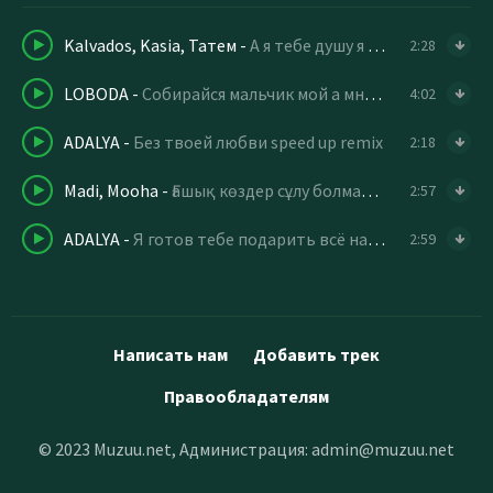
Kalvados, Kasia, Татем
-
А я тебе душу я тебе сердце я тебе песню
2:28
LOBODA
-
Собирайся мальчик мой а мне пора домой
4:02
ADALYA
-
Без твоей любви speed up remix
2:18
Madi, Mooha
-
Ғашық көздер сұлу болмай ма
2:57
ADALYA
-
Я готов тебе подарить всё на свете и рядом быть
2:59
Написать нам
Добавить трек
Правообладателям
© 2023 Muzuu.net, Администрация:
admin@muzuu.net