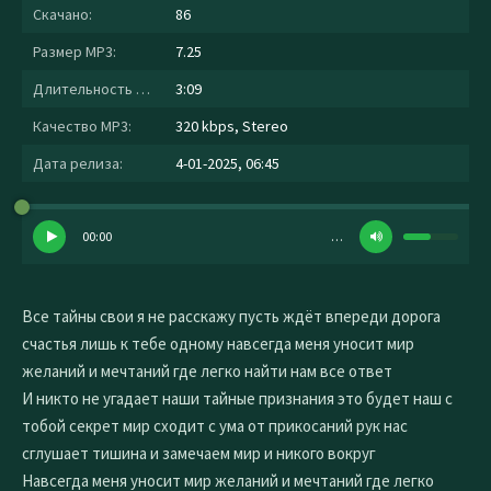
Скачано:
86
Размер MP3:
7.25
Длительность MP3:
3:09
Качество MP3:
320 kbps, Stereo
Дата релиза:
4-01-2025, 06:45
00:00
…
Все тайны свои я не расскажу пусть ждёт впереди дорога
счастья лишь к тебе одному навсегда меня уносит мир
желаний и мечтаний где легко найти нам все ответ
И никто не угадает наши тайные признания это будет наш с
тобой секрет мир сходит с ума от прикосаний рук нас
сглушает тишина и замечаем мир и никого вокруг
Навсегда меня уносит мир желаний и мечтаний где легко