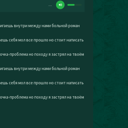
…
жигаешь внутри между нами больной роман
аешь себя мол все прошло но стоит написать
очка-проблема но походу я застрял на твоём
жигаешь внутри между нами больной роман
аешь себя мол все прошло но стоит написать
очка-проблема но походу я застрял на твоём