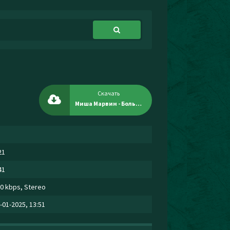
Скачать
Миша Марвин - Больная тема
21
41
0 kbps, Stereo
-01-2025, 13:51