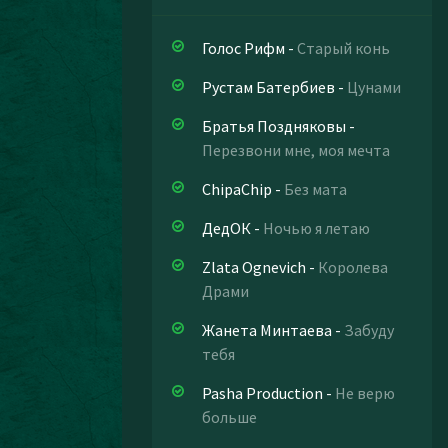
Голос Рифм
-
Старый конь
Рустам Батербиев
-
Цунами
Братья Поздняковы
-
Перезвони мне, моя мечта
ChipaChip
-
Без мата
ДедОК
-
Ночью я летаю
Zlata Ognevich
-
Королева
Драми
Жанета Минтаева
-
Забуду
тебя
Pasha Production
-
Не верю
больше