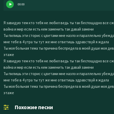
00:00
Я завидую тем кто тебя не любил ведь ты так беспощадно все с
война и мир если есть кем заменить так давай замени
Ты пилишь эти сторис с цветами мне назло и параллельно убежд
мне тебе в 4 утра ты тут же мне ответишь здравствуй я ждала
Ты моя больная тема ты причина беспредела в моей душе моя дев
этаже
Я завидую тем кто тебя не любил ведь ты так беспощадно все с
война и мир если есть кем заменить так давай замени
Ты пилишь эти сторис с цветами мне назло и параллельно убежд
мне тебе в 4 утра ты тут же мне ответишь здравствуй я ждала
Ты моя больная тема ты причина беспредела в моей душе моя дев
этаже
Похожие песни