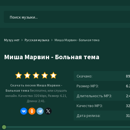
Музуу.нет
Русская музыка
Миша Марвин - Больная тема
Миша Марвин - Больная тема
Скачано:
89
Скачать песню Миша Марвин -
Размер MP3:
6.
Больная тема
бесплатно, или слушать
Длительность MP3:
2:
онлайн. Качество: 320 kbps, Размер: 6.21,
Длина: 2:41.
Качество MP3:
32
Дата релиза:
31