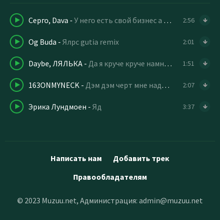
Серго, Dava
-
У него есть свой бизнес а я торгую цветами
2:56
Og Buda
-
Ялрс gutia remix
2:01
Daybe, ЛЯЛЬКА
-
Да я круче круче намного этих сучек
1:51
163ONMYNECK
-
Дэм дэм черт мне надо ехать
2:07
Эрика Лундмоен
-
Яд
3:37
Написать нам
Добавить трек
Правообладателям
© 2023 Muzuu.net, Администрация:
admin@muzuu.net