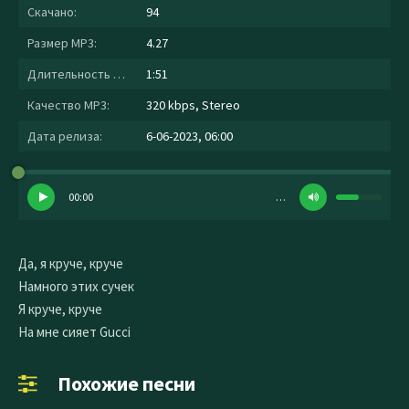
Скачано:
94
Размер MP3:
4.27
Длительность MP3:
1:51
Качество MP3:
320 kbps, Stereo
Дата релиза:
6-06-2023, 06:00
00:00
…
Да, я круче, круче
Намного этих сучек
Я круче, круче
На мне сияет Gucci
Похожие песни