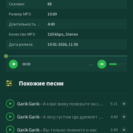
Скачано:
88
Размер MP3:
10.69
Длительность MP3:
4:40
Качество MP3:
320 kbps, Stereo
Дата релиза:
10-01-2026, 11:36
00:00
…
Похожие песни
Garik Garik
-
А я вас вижу поверьте на сквозь
5:21
Garik Garik
-
А лесу густом где дремлет тишина
4:40
Garik Garik
-
Вы только помните о нас
3:49