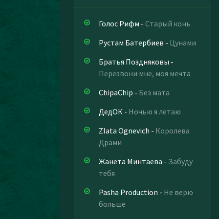
Голос Рифм
-
Старый конь
Рустам Батербиев
-
Цунами
Братья Поздняковы
-
Перезвони мне, моя мечта
ChipaChip
-
Без мата
ДедОК
-
Ночью я летаю
Zlata Ognevich
-
Королева
Драми
Жанета Минтаева
-
Забуду
тебя
Pasha Production
-
Не верю
больше