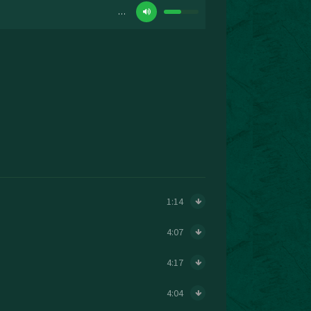
…
1:14
4:07
4:17
4:04