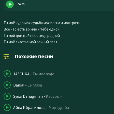
00:00
Ты моё чудо моя судьба моя весна и моя гроза
Всё что есть во мне к тебе одной
Ты мой дом мой небосвод родной
Ты моё счастье мой вечный свет
Похожие песни
JASCHKA
-
Ты мое чудо
Danial
-
Её глаза
Syuzi Dzhaginian
-
Карусели
Айна Ибрагимова
-
Моя судьба