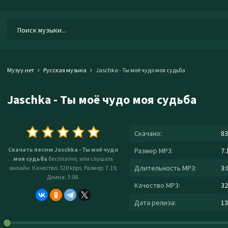
Музуу.нет
Русская музыка
Jaschka - Ты моё чудо моя судьба
Jaschka - Ты моё чудо моя судьба
Скачано:
83
Скачать песню Jaschka - Ты моё чудо
Размер MP3:
7.
моя судьба
бесплатно, или слушать
Длительность MP3:
3:
онлайн. Качество: 320 kbps, Размер: 7.19,
Длина: 3:08.
Качество MP3:
32
Дата релиза:
13