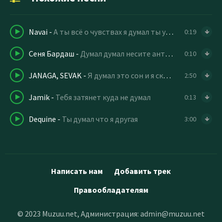
Navai
-
А ты всё о чувствах я думал ты уже выросла
0:19
Сеня Бардаш
-
Думал думал несите антидепрессант
0:10
JANAGA, SEVAK
-
Я думал это сон и я скоро проснусь
2:50
Jamik
-
Тебя затянет куда не думал
0:13
Dequine
-
Ты думал что я другая
3:00
Написать нам
Добавить трек
Правообладателям
© 2023 Muzuu.net, Администрация:
admin@muzuu.net