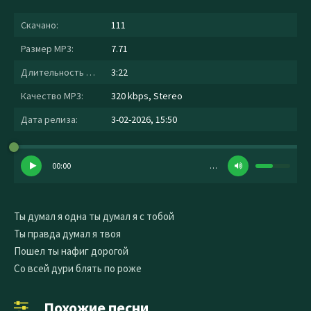
Скачано:
111
Размер MP3:
7.71
Длительность MP3:
3:22
Качество MP3:
320 kbps, Stereo
Дата релиза:
3-02-2026, 15:50
00:00
…
Ты думал я одна ты думал я с тобой
Ты правда думал я твоя
Пошел ты нафиг дорогой
Со всей дури блять по роже
Похожие песни