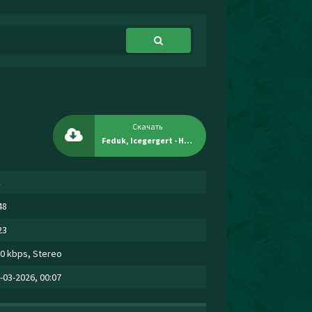
Скачать
Feduk, Icegergert - Ненависть
48
23
0 kbps, Stereo
-03-2026, 00:07