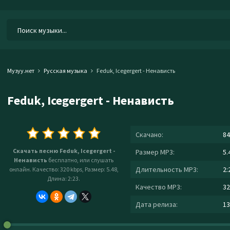
Музуу.нет
Русская музыка
Feduk, Icegergert - Ненависть
Feduk, Icegergert - Ненависть
Скачано:
84
Скачать песню Feduk, Icegergert -
Размер MP3:
5.
Ненависть
бесплатно, или слушать
Длительность MP3:
2:
онлайн. Качество: 320 kbps, Размер: 5.48,
Длина: 2:23.
Качество MP3:
32
Дата релиза:
13