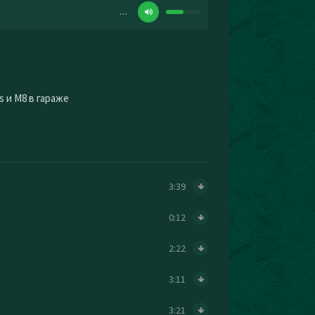
…
 и M8 в гараже
3:39
0:12
2:22
3:11
3:21