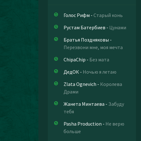
Голос Рифм
-
Старый конь
Рустам Батербиев
-
Цунами
Братья Поздняковы
-
Перезвони мне, моя мечта
ChipaChip
-
Без мата
ДедОК
-
Ночью я летаю
Zlata Ognevich
-
Королева
Драми
Жанета Минтаева
-
Забуду
тебя
Pasha Production
-
Не верю
больше