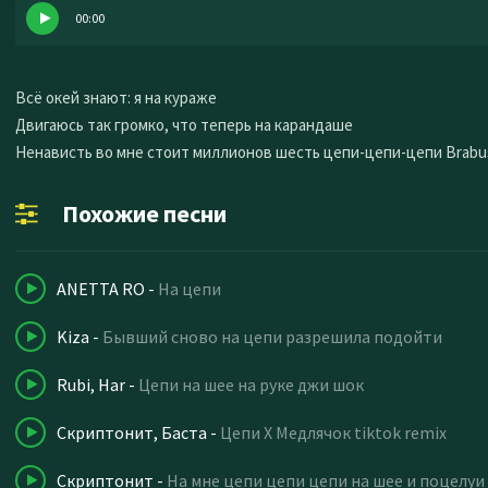
00:00
Всё окей знают: я на кураже
Двигаюсь так громко, что теперь на карандаше
Ненависть во мне стоит миллионов шесть цепи-цепи-цепи Brabus
Похожие песни
ANETTA RO
-
На цепи
Kiza
-
Бывший сново на цепи разрешила подойти
Rubi, Har
-
Цепи на шее на руке джи шок
Скриптонит, Баста
-
Цепи X Медлячок tiktok remix
Скриптонит
-
На мне цепи цепи цепи на шее и поцелуи