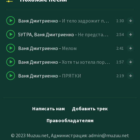
Ваня Дмитриенко
-
И тело задрожит почувствовав уют
1:30
5УТРА, Ваня Дмитриенко
-
Не представляешь
2:54
Ваня Дмитриенко
-
Мелом
2:41
Ваня Дмитриенко
-
Хотя ты хотела порш порш
1:57
Ваня Дмитриенко
-
ПРЯТКИ
2:19
Написать нам
Добавить трек
Правообладателям
© 2023 Muzuu.net, Администрация:
admin@muzuu.net