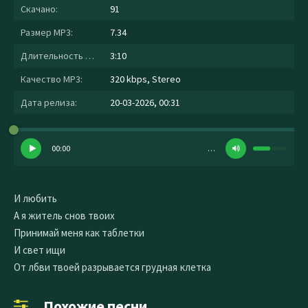
Скачано:
91
Размер MP3:
7.34
Длительность MP3:
3:10
Качество MP3:
320 kbps, Stereo
Дата релиза:
20-03-2026, 00:31
00:00
…
И любить
А я житель снов твоих
Принимай меня как таблетки
И свет ищи
От лбви твоей разрывается грудная клетка
Похожие песни