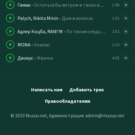
Гамма
-
Остаться бы ветром в твоих волосах
1:00
Palych, Nikita Minin
-
Дым в волосах
2:32
Адлер Коцба, RANI'M
-
По твоим следам (Kalatsky remix)
2:52
MONA
-
Компас
2:10
Джизус
-
Жвачка
4:25
Написать нам
Добавить трек
Правообладателям
© 2023 Muzuu.net, Администрация:
admin@muzuu.net